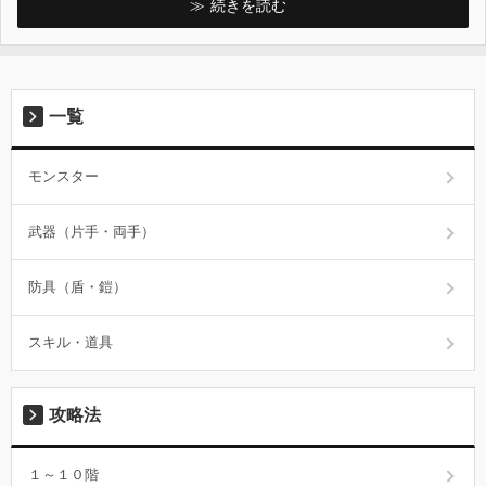
続きを読む
一覧
モンスター
武器（片手・両手）
防具（盾・鎧）
スキル・道具
攻略法
１～１０階