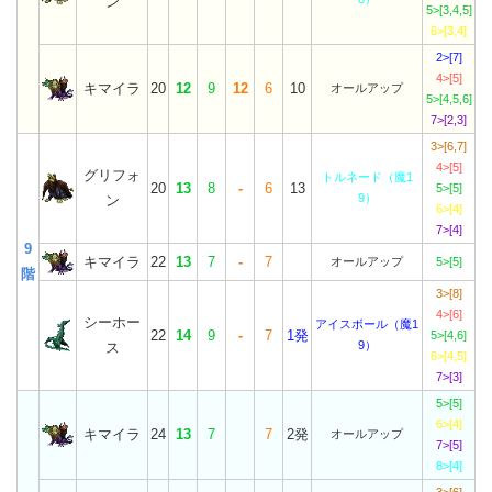
ン
5>[3,4,5]
6>[3,4]
2>[7]
4>[5]
キマイラ
20
12
9
12
6
10
オールアップ
5>[4,5,6]
7>[2,3]
3>[6,7]
4>[5]
グリフォ
トルネード（魔1
20
13
8
-
6
13
5>[5]
9）
ン
6>[4]
7>[4]
9
キマイラ
22
13
7
-
7
オールアップ
5>[5]
階
3>[8]
4>[6]
シーホー
アイスボール（魔1
22
14
9
-
7
1発
5>[4,6]
9）
ス
6>[4,5]
7>[3]
5>[5]
6>[4]
キマイラ
24
13
7
7
2発
オールアップ
7>[5]
8>[4]