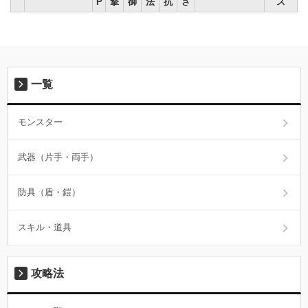
P
撃
御
法
抗
さ
ス
一覧
モンスター
武器（片手・両手）
防具（盾・鎧）
スキル・道具
攻略法