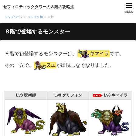
セフィロティックタワーの８階の攻略法
MENU
トップページ
＞
１～１０階
＞ ８階
８階で登場するモンスター
攻略マニュアル
８階で初登場するモンスターは、
キマイラ
です。
運営者プロフィール
その一方で、
ヌエ
が出現しなくなりました。
お問い合わせ
Lv8 呪術師
Lv8 グリフォン
Lv8 キマイラ