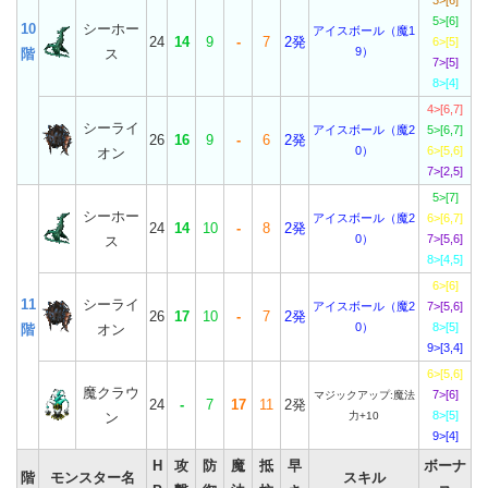
3>[6]
5>[6]
10
シーホー
アイスボール（魔1
24
14
9
-
7
2発
6>[5]
9）
階
ス
7>[5]
8>[4]
4>[6,7]
シーライ
アイスボール（魔2
5>[6,7]
26
16
9
-
6
2発
0）
6>[5,6]
オン
7>[2,5]
5>[7]
シーホー
アイスボール（魔2
6>[6,7]
24
14
10
-
8
2発
0）
7>[5,6]
ス
8>[4,5]
6>[6]
11
シーライ
アイスボール（魔2
7>[5,6]
26
17
10
-
7
2発
0）
8>[5]
階
オン
9>[3,4]
6>[5,6]
魔クラウ
7>[6]
マジックアップ:魔法
24
-
7
17
11
2発
8>[5]
ン
力+10
9>[4]
H
攻
防
魔
抵
早
ボーナ
階
モンスター名
スキル