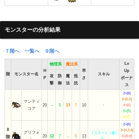
モンスターの分析結果
７階へ
一覧へ
９階へ
Lv
物理系
魔法系
H
早
Up
階
モンスター名
スキル
攻
防
魔
抵
P
さ
ボーナ
撃
御
法
抗
ス
2>[6]
3>[5,6]
マンティ
20
-
5
13
7
10
-
4>[5]
コア
5>[5]
6>[2]
2>[6]
8
3>[4,5,6]
グリフォ
トルネード（魔1
20
12
7
-
5
13
4>[5,6]
階
8）